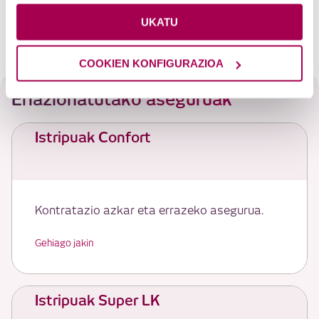
Baldintza Orokorrak
UKATU
Aseguruen Produktuen Informazio Dokumentua
COOKIEN KONFIGURAZIOA
Erlazionatutako aseguruak
Istripuak Confort
Kontratazio azkar eta errazeko asegurua.
Gehiago jakin
Istripuak Super LK