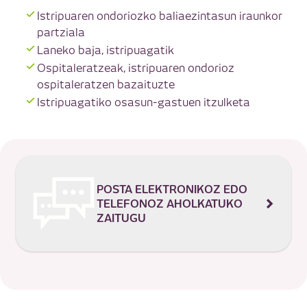
Istripuaren ondoriozko baliaezintasun iraunkor
partziala
Laneko baja, istripuagatik
Ospitaleratzeak, istripuaren ondorioz
ospitaleratzen bazaituzte
Istripuagatiko osasun-gastuen itzulketa
POSTA ELEKTRONIKOZ EDO
TELEFONOZ AHOLKATUKO
ZAITUGU