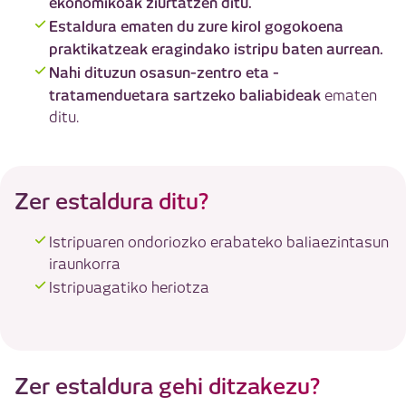
ekonomikoak ziurtatzen ditu.
Estaldura ematen du zure kirol gogokoena
praktikatzeak eragindako istripu baten aurrean.
Nahi dituzun osasun-zentro eta -
tratamenduetara sartzeko baliabideak
ematen
ditu.
Zer estaldura ditu?
Istripuaren ondoriozko erabateko baliaezintasun
iraunkorra
Istripuagatiko heriotza
Zer estaldura gehi ditzakezu?