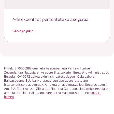
Adinekoentzat pentsatutako asegurua.
Gehiago jakin
IFK-zk. B 75060988 duen eta Aseguruen eta Pentsio Funtsen
Zuzendaritza Nagusiaren Aseguru Bitartekarien Erregistro Administratibo
Berezian OV-0072 gakoarekin inskribatuta dagoen Caja Laboral
Bancaseguros SLU banku-aseguruen operadore lotetsiaren
bitartekaritzako aseguruak. Arriskuaren aseguratzailea: Seguros Lagun
Aro, S.A. Erantzukizun Zibila eta Finantza Gaitasuna, indarreko legediaren
arabera estaliak. Gainerako aseguratzaileak kontsultatzeko
klikatu
hemen