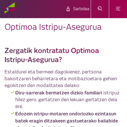
Sarbidea
Optimoa Istripu-Asegurua
Zergatik kontratatu Optimoa
Istripu-Asegurua?
Estaldurei eta bermeei dagokienez, pertsona
bakoitzaren beharretara eta motibazioetara gehien
egokitzen den modalitatea delako:
Diru-sarrerak bermatzen dizkio familiari
istripuz
hilez gero, gertatzen den lekuan gertatzen dela
ere.
Edozein istripu-motaren ondoriozko ezintasun
batek eragin ditzakeen gastuetarako baliabide