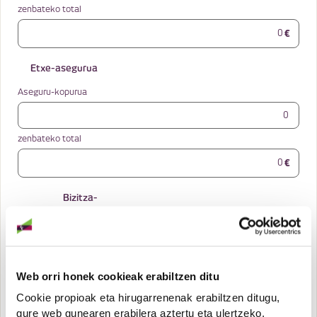
zenbateko total
€
Etxe-asegurua
Aseguru-kopurua
zenbateko total
€
Bizitza-
asegurua
Aseguru-kopurua
Web orri honek cookieak erabiltzen ditu
zenbateko total
Cookie propioak eta hirugarrenenak erabiltzen ditugu,
€
gure web gunearen erabilera aztertu eta ulertzeko,