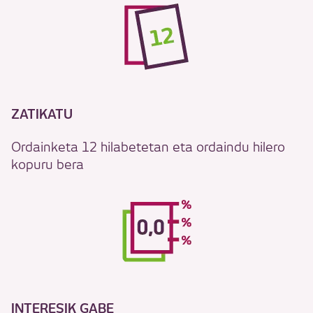
ZATIKATU
Ordainketa 12 hilabetetan eta ordaindu hilero
kopuru bera
INTERESIK GABE