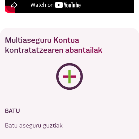
Multiaseguru Kontua
kontratatzearen abantailak
BATU
Batu aseguru guztiak