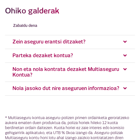
Ohiko galderak
Zabaldu dena
Zein aseguru erantsi ditzaket?
Parteka dezaket kontua?
Non eta nola kontrata dezaket Multiaseguru
Kontua?
Nola jasoko dut nire aseguruen informazioa?
* Multiaseguru kontua aseguru-polizen primen ordainketa geroratzeko
aukera ematen duen produktua da, poliza horiek hileko 12 kuota
berdinetan ordain daitezen. Kuota horiei ez zaie interes edo komisio
gehigarririk aplikatuko, eta UTB % 0koa izango da. Aseguru-polizak
Multiaseguru kontu honi lotu ahal izango zaizkio kontratatzen diren