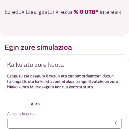
% 0 UTB*
Ez edukitzea gasturik, ezta
interesik
Egin zure simulazioa
Kalkulatu zure kuota
Esaguzu zer aseguru dituzun eta zenbat ordaintzen duzun
haiengatik, eta kalkulatu zenbatekoa izango litzatekeen zure
hileko kuota Multiaseguru kontua kontratatuta.
Auto
Aseguru-kopurua