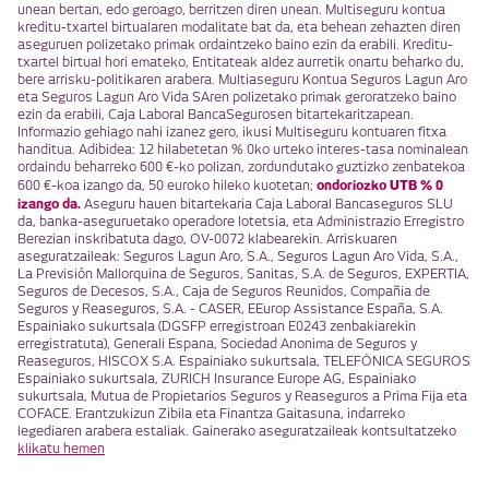
unean bertan, edo geroago, berritzen diren unean. Multiseguru kontua
kreditu-txartel birtualaren modalitate bat da, eta behean zehazten diren
aseguruen polizetako primak ordaintzeko baino ezin da erabili. Kreditu-
txartel birtual hori emateko, Entitateak aldez aurretik onartu beharko du,
bere arrisku-politikaren arabera. Multiaseguru Kontua Seguros Lagun Aro
eta Seguros Lagun Aro Vida SAren polizetako primak geroratzeko baino
ezin da erabili, Caja Laboral BancaSegurosen bitartekaritzapean.
Informazio gehiago nahi izanez gero, ikusi Multiseguru kontuaren fitxa
handitua. Adibidea: 12 hilabetetan % 0ko urteko interes-tasa nominalean
ordaindu beharreko 600 €-ko polizan, zordundutako guztizko zenbatekoa
ondoriozko UTB % 0
600 €-koa izango da, 50 euroko hileko kuotetan;
izango da.
Aseguru hauen bitartekaria Caja Laboral Bancaseguros SLU
da, banka-aseguruetako operadore lotetsia, eta Administrazio Erregistro
Berezian inskribatuta dago, OV-0072 klabearekin. Arriskuaren
aseguratzaileak: Seguros Lagun Aro, S.A., Seguros Lagun Aro Vida, S.A.,
La Previsión Mallorquina de Seguros, Sanitas, S.A. de Seguros, EXPERTIA,
Seguros de Decesos, S.A., Caja de Seguros Reunidos, Compañia de
Seguros y Reaseguros, S.A. - CASER, EEurop Assistance España, S.A.
Espainiako sukurtsala (DGSFP erregistroan E0243 zenbakiarekin
erregistratuta), Generali Espana, Sociedad Anonima de Seguros y
Reaseguros, HISCOX S.A. Espainiako sukurtsala, TELEFÓNICA SEGUROS
Espainiako sukurtsala, ZURICH Insurance Europe AG, Espainiako
sukurtsala, Mutua de Propietarios Seguros y Reaseguros a Prima Fija eta
COFACE. Erantzukizun Zibila eta Finantza Gaitasuna, indarreko
legediaren arabera estaliak. Gainerako aseguratzaileak kontsultatzeko
klikatu hemen