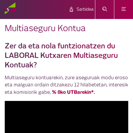
Sarbidea
Multiaseguru Kontua
Zer da eta nola funtzionatzen du
LABORAL Kutxaren Multiaseguru
Kontuak?
Multiaseguru kontuarekin, zure aseguruak modu eroso
eta malguan ordain ditzakezu 12 hilabetetan, interesik
% 0ko UTBarekin*.
eta komisiorik gabe,