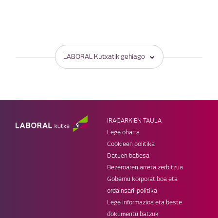
LABORAL Kutxatik gehiago
PRODUKTUAK
BESTE ATAL BATZUK
Aurrezkia eta inbertsioa
Enpresak
Txartelak
Haurrak
Maileguak
Gazteak
IRAGARKIEN TAULA
Aseguruak
Super LK
Lege oharra
MUGIKORRA
LK WEBGUNEAK
Cookieen politika
Banka mugikorra
Webgune korporatiboa
Datuen babesa
LK Pay
Prentsa
Bezeroaren arreta zerbitzua
Apple Pay
Blog Zuretzat
Gobernu korporatiboa eta
Lan egin LABORAL Kutxan
ordainsari-politika
SAREAK
Lege informazioa eta beste
dokumentu batzuk