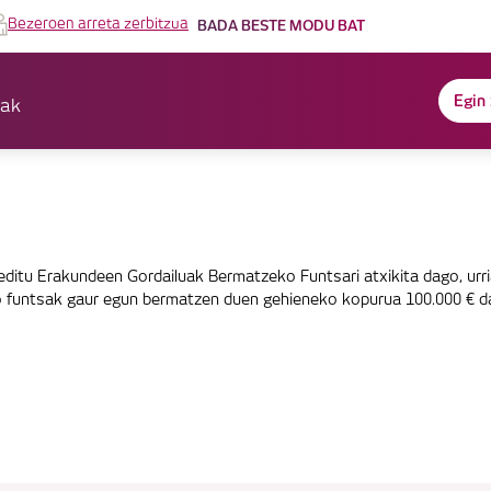
Bezeroen arreta zerbitzua
BADA BESTE MODU BAT
Egin
sak
itu Erakundeen Gordailuak Bermatzeko Funtsari atxikita dago, urr
o funtsak gaur egun bermatzen duen gehieneko kopurua 100.000 € da 