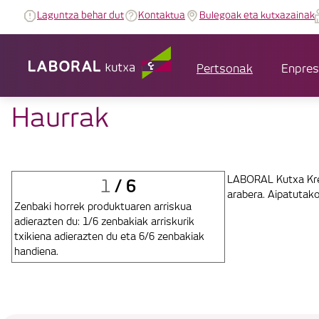
Laguntza behar dut
Kontaktua
Bulegoak eta kutxazainak
Pertsonak
Enpre
Haurrak
LABORAL Kutxa Kred
/
6
1
arabera. Aipatutak
Zenbaki horrek produktuaren arriskua
adierazten du: 1/6 zenbakiak arriskurik
txikiena adierazten du eta 6/6 zenbakiak
handiena.