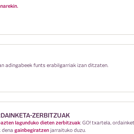
narekin.
an adingabeek funts erabilgarriak izan ditzaten.
RDAINKETA-ZERBITZUAK
azten lagunduko dieten zerbitzuak
: GO! txartela, ordaink
gainbegiratzen
ik dena
jarraituko duzu.