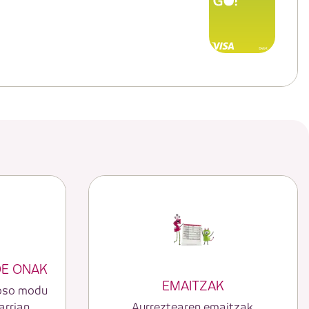
DE ONAK
EMAITZAK
 oso modu
arrian
Aurreztearen emaitzak.