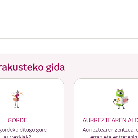
rakusteko gida
GORDE
AURREZTEAREN AL
gordeko ditugu gure
Aurreztearen zentzua,
aurrezkiak?
erraz eta entretenig