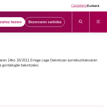
Euskara
Castellano
 zaitez bezero
Bezeroaren sarbidea
iaren 14ko 16/2011 Errege Lege Dekretuan aurreikusitakoaren
gordailugile bakoitzeko.