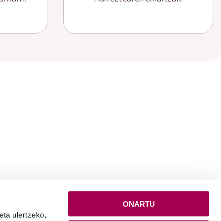
EAK
SAREAK
ONARTU
atiboa
eta ulertzeko,