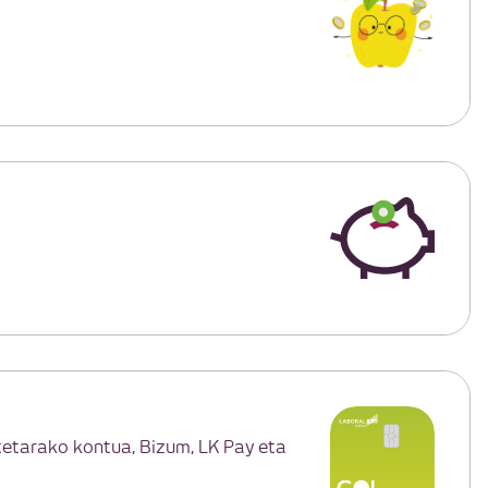
etetarako kontua, Bizum, LK Pay eta