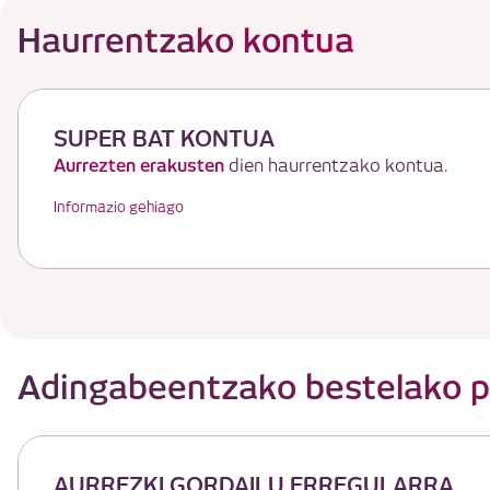
Haurrentzako kontua
SUPER BAT KONTUA
Aurrezten erakusten
dien haurrentzako kontua.
Informazio gehiago
Adingabeentzako bestelako p
AURREZKI GORDAILU ERREGULARRA