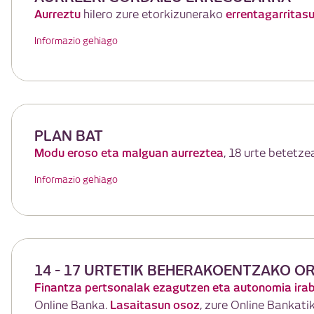
Aurreztu
errentagarritasu
hilero zure etorkizunerako
Informazio gehiago
PLAN BAT
Modu eroso eta malguan aurreztea
, 18 urte betetze
Informazio gehiago
14 - 17 URTETIK BEHERAKOENTZAKO O
Finantza pertsonalak ezagutzen eta autonomia irab
Lasaitasun osoz
Online Banka.
, zure Online Bankat