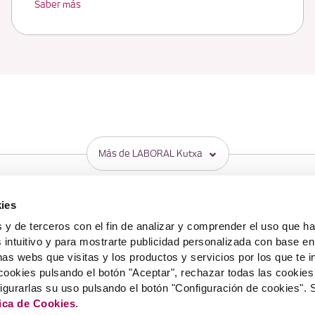
Saber más
Más de LABORAL Kutxa
S
MÓVIL
WEBS DE LK
ies
Banca Online
Web corporativa
 y de terceros con el fin de analizar y comprender el uso que h
Laboral Kutxa Pay
Prensa
 intuitivo y para mostrarte publicidad personalizada con base en 
Apple Pay
Blog Zuretzat
nas webs que visitas y los productos y servicios por los que te i
Trabaja en LABORA
NUNCIOS
Aviso Legal
Política de cookies
Política de protección de d
cookies pulsando el botón "Aceptar", rechazar todas las cookie
muneraciones
Información Legal y otros documentos
Seguridad
Acces
figurarlas su uso pulsando el botón "Configuración de cookies".
tica de Cookies
.