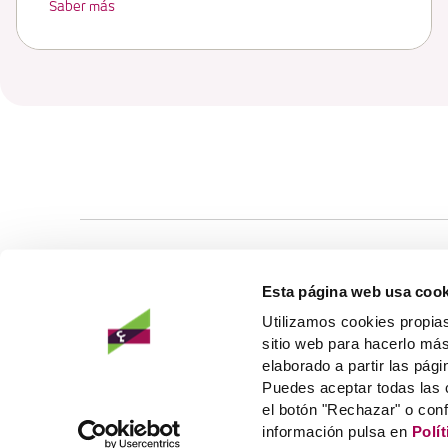
Saber más
PRODUCTOS
OTRAS SECCIONE
Esta página web usa cook
Ahorro e inversión
Empresas
Utilizamos cookies propias
Tarjetas
Infantil
sitio web para hacerlo más
Préstamos
Jóvenes
elaborado a partir las pági
Seguros
Super LK
TABLÓN DE A
Puedes aceptar todas las 
Politica de Re
el botón "Rechazar" o con
información pulsa en
Polí