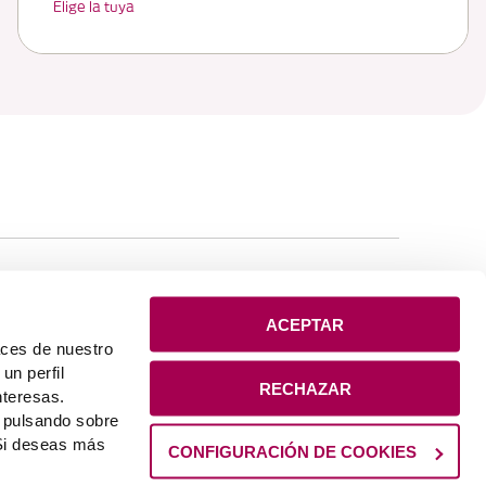
Elige la tuya
REDES
ACEPTAR
aces de nuestro
un perfil
RECHAZAR
nteresas.
L Kutxa
atos
Servicio de atención al cliente
Gobierno Corporativo y
s pulsando sobre
ibilidad
Código de Buenas Prácticas 12
Plano del sitio
 Si deseas más
CONFIGURACIÓN DE COOKIES
© LABORAL Kutxa
2026