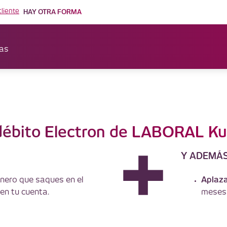
cliente
HAY OTRA FORMA
as
 débito Electron de LABORAL K
Y ADEMÁ
Aplaz
inero que saques en el
en tu cuenta.
meses