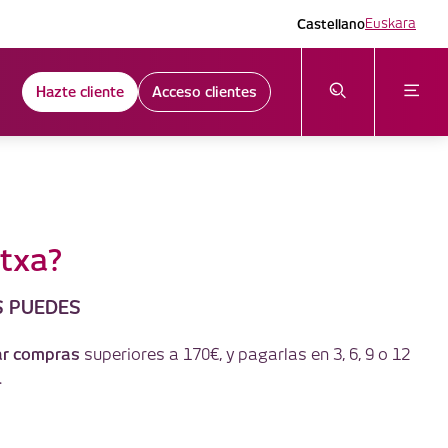
Castellano
Euskara
Hazte cliente
Acceso clientes
utxa?
S PUEDES
ar compras
superiores a 170€, y pagarlas en 3, 6, 9 o 12
.