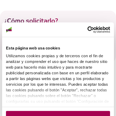
¿Cómo solicitarlo?
Contacta con tu gestor o gestora, o acude a una
oficina de LABORAL Kutxa para estudiar la mejor
opción de financiación para tu empresa.
Esta página web usa cookies
Utilizamos cookies propias y de terceros con el fin de
analizar y comprender el uso que haces de nuestro sitio
web para hacerlo más intuitivo y para mostrarte
publicidad personalizada con base en un perfil elaborado
a partir las páginas webs que visitas y los productos y
servicios por los que te interesas. Puedes aceptar todas
TE ASESORAMOS POR EMAIL
las cookies pulsando el botón "Aceptar", rechazar todas
O POR TELÉFONO
las cookies pulsando sobre el botón "Rechazar" o
configurarlas su uso pulsando el botón "Configuración de
cookies". Si deseas más información pulsa en
Política
de Cookies
.