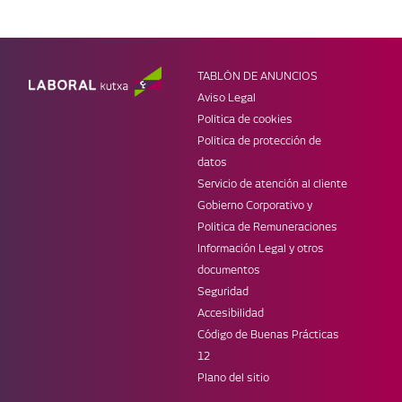
PRODUCTOS
OTRAS SECCIONES
Ahorro e inversión
Empresas
Tarjetas
Infantil
Préstamos
Jóvenes
TABLÓN DE ANUNCIOS
Seguros
Super LK
Aviso Legal
MÓVIL
WEBS DE LK
Política de cookies
Banca Online
Web corporativa
Política de protección de
Laboral Kutxa Pay
Prensa
datos
Apple Pay
Blog Zuretzat
Servicio de atención al cliente
Trabaja en LABORAL Kutxa
Gobierno Corporativo y
REDES
Politica de Remuneraciones
Información Legal y otros
documentos
Seguridad
Accesibilidad
Código de Buenas Prácticas
12
Plano del sitio