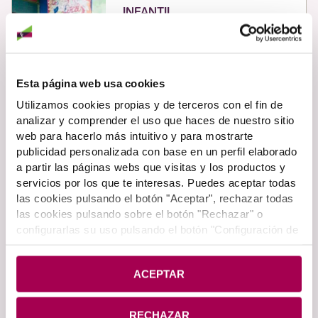
INFANTIL
Productos y servicios para menores
de 16 años. Descubre el nuevo
catálogo SUPER BAT.
Esta página web usa cookies
Saber más
Utilizamos cookies propias y de terceros con el fin de
analizar y comprender el uso que haces de nuestro sitio
web para hacerlo más intuitivo y para mostrarte
publicidad personalizada con base en un perfil elaborado
JÓVENES
a partir las páginas webs que visitas y los productos y
servicios por los que te interesas. Puedes aceptar todas
Si tienes entre 14 y 29 años eres GO!
Descubre los productos y servicios
las cookies pulsando el botón "Aceptar", rechazar todas
que tenemos para ti.
las cookies pulsando sobre el botón "Rechazar" o
configurarlas su uso pulsando el botón "Configuración de
cookies". Si deseas más información pulsa en
Política
Saber más
de Cookies
.
ACEPTAR
SUPER LK
RECHAZAR