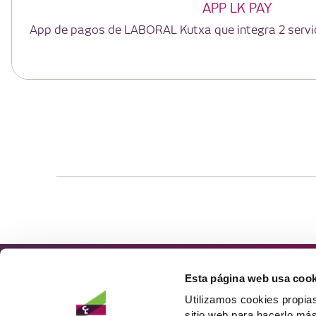
APP LK PAY
PRODUCTOS
OTRAS SECCIONE
Ahorro e inversión
Empresas
Tarjetas
Infantil
Préstamos
Jóvenes
Esta página web usa cook
Seguros
Super LK
TABLÓN DE A
Utilizamos cookies propias
Politica de Re
sitio web para hacerlo más