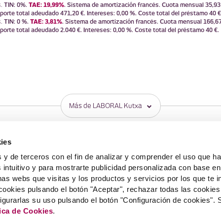
TIN: 0%.
TAE: 19,99%
. Sistema de amortización francés. Cuota mensual 35,93 
s.
porte total adeudado 471,20 €. Intereses: 0,00 %. Coste total del préstamo 40 €
TIN: 0 %.
TAE: 3,81%
. Sistema de amortización francés. Cuota mensual 166,67
s.
porte total adeudado 2.040 €. Intereses: 0,00 %. Coste total del préstamo 40 €.
Más de LABORAL Kutxa
S
MÓVIL
WEBS DE LK
ies
Banca Online
Web corporativa
 y de terceros con el fin de analizar y comprender el uso que h
Laboral Kutxa Pay
Prensa
 intuitivo y para mostrarte publicidad personalizada con base en 
Apple Pay
Blog Zuretzat
nas webs que visitas y los productos y servicios por los que te i
Trabaja en LABORA
NUNCIOS
Aviso Legal
Política de cookies
Política de protección de d
cookies pulsando el botón "Aceptar", rechazar todas las cookie
muneraciones
Información Legal y otros documentos
Seguridad
Acces
figurarlas su uso pulsando el botón "Configuración de cookies".
tica de Cookies
.