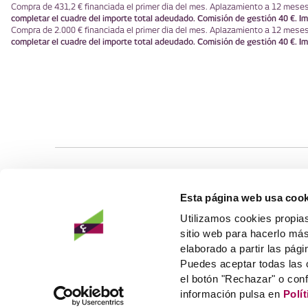
Compra de 431,2 € financiada el primer día del mes. Aplazamiento a 12 mese
completar el cuadre del importe total adeudado. Comisión de gestión 40 €. Im
Compra de 2.000 € financiada el primer día del mes. Aplazamiento a 12 mese
completar el cuadre del importe total adeudado. Comisión de gestión 40 €. Im
PRODUCTOS
OTRAS SECCIONE
Esta página web usa cook
Ahorro e inversión
Empresas
Utilizamos cookies propias
Tarjetas
Infantil
sitio web para hacerlo más
Préstamos
Jóvenes
elaborado a partir las pági
Seguros
Super LK
TABLÓN DE A
Puedes aceptar todas las 
Politica de Re
el botón "Rechazar" o con
información pulsa en
Polí