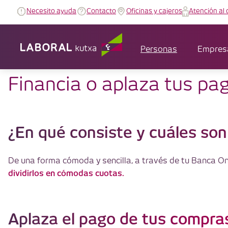
Necesito ayuda
Contacto
Oficinas y cajeros
Atención al 
Personas
Empres
Financia tus recibos, tra
Financia o aplaza tus p
pagos con tarjeta
Con LABORAL Kutxa, tienes la flexibilidad que necesitas
¿En qué consiste y cuáles son
del día a día.
De una forma cómoda y sencilla, a través de tu Banca On
dividirlos en cómodas cuotas.
Aplaza el pago de tus compra