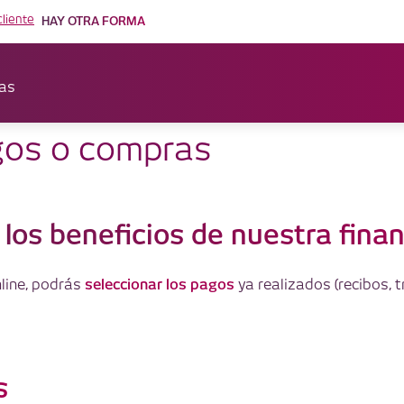
cliente
HAY OTRA FORMA
as
nsferencias y
agos o compras
 para gestionar tus gastos
 los beneficios de nuestra fina
seleccionar los pagos
line, podrás
ya realizados (recibos, 
s