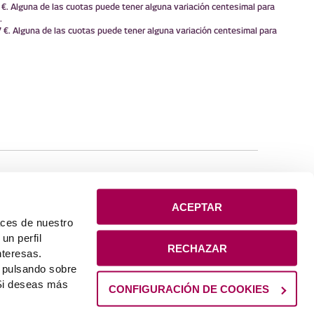
€. Alguna de las cuotas puede tener alguna variación centesimal para
.
 €. Alguna de las cuotas puede tener alguna variación centesimal para
REDES
ACEPTAR
aces de nuestro
un perfil
RECHAZAR
nteresas.
L Kutxa
atos
Servicio de atención al cliente
Gobierno Corporativo y
s pulsando sobre
ibilidad
Código de Buenas Prácticas 12
Plano del sitio
 Si deseas más
CONFIGURACIÓN DE COOKIES
© LABORAL Kutxa
2026