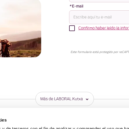
*
E-mail
Confirmo haber leído la inf
Este formulario está protegido por reCAPT
Más de LABORAL Kutxa
S
MÓVIL
WEBS DE LK
ies
Banca Online
Web corporativa
 y de terceros con el fin de analizar y comprender el uso que h