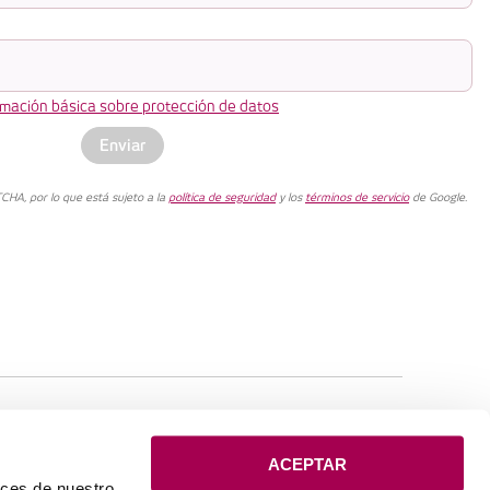
ormación básica sobre protección de datos
Enviar
CHA, por lo que está sujeto a la
política de seguridad
y los
términos de servicio
de Google.
REDES
ACEPTAR
aces de nuestro