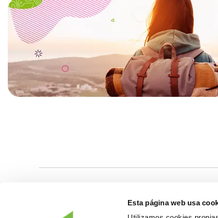
PRODUCTOS
OTRAS SECCIONE
Esta página web usa cook
Ahorro e inversión
Empresas
Utilizamos cookies propias