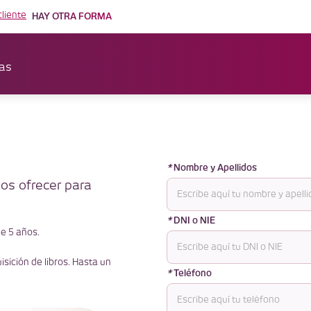
cliente
HAY OTRA FORMA
as
*
Nombre y Apellidos
os ofrecer para
*
DNI o NIE
e 5 años.
sición de libros. Hasta un
*
Teléfono