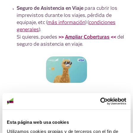
Seguro de Asistencia en Viaje
para cubrir los
imprevistos durante los viajes, pérdida de
equipaje, etc (
más información
) (
condiciones
generales
).
>>
Ampliar Coberturas
<<
Si quieres, puedes
del
seguro de asistencia en viaje.
PERSONALÍZALA
Dale un toque diferente a tu tarjeta,
personalizándola con la imagen que más te
Esta página web usa cookies
guste.
¡Elige la tuya!
Utilizamos cookies propias y de terceros con el fin de