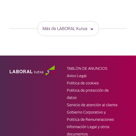
Más de LABORAL Kutxa
PRODUCTOS
OTRAS SECCIONES
Ahorro e inversión
Empresas
Tarjetas
Infantil
Préstamos
Jóvenes
TABLÓN DE ANUNCIOS
Seguros
Super LK
Aviso Legal
MÓVIL
WEBS DE LK
Política de cookies
Banca Online
Web corporativa
Política de protección de
Laboral Kutxa Pay
Prensa
datos
Apple Pay
Blog Zuretzat
Servicio de atención al cliente
Trabaja en LABORAL Kutxa
Gobierno Corporativo y
REDES
Politica de Remuneraciones
Información Legal y otros
documentos