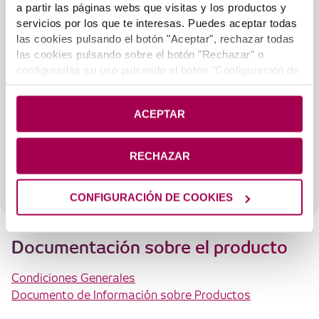
a partir las páginas webs que visitas y los productos y
¿Qué cubre la garantía de indemnización por
servicios por los que te interesas. Puedes aceptar todas
hospitalización?
las cookies pulsando el botón "Aceptar", rechazar todas
las cookies pulsando sobre el botón "Rechazar" o
¿Hasta dónde alcanza la cobertura de
configurarlas su uso pulsando el botón "Configuración de
adaptación de la vivienda?
cookies". Si deseas más información pulsa en
Política
de Cookies
.
¿Qué servicios incluye la asistencia a la vida
ACEPTAR
diaria y en qué supuestos?
¿Es obligatoria la contratación de la
RECHAZAR
cobertura de fallecimiento?
CONFIGURACIÓN DE COOKIES
Documentación sobre el producto
Condiciones Generales
Documento de Información sobre Productos