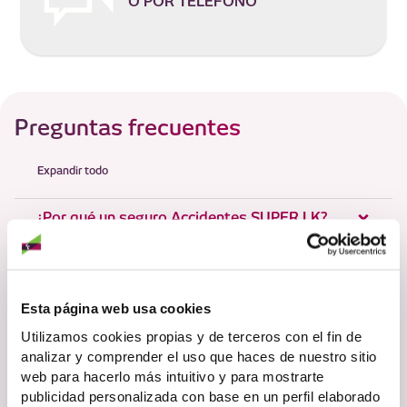
O POR TELÉFONO
Preguntas frecuentes
Expandir todo
¿Por qué un seguro Accidentes SUPER LK?
¿Qué alcance tiene el seguro?
¿Cuál es la edad mínima y máxima para
Esta página web usa cookies
contratarlo?
Utilizamos cookies propias y de terceros con el fin de
¿Qué cubre la garantía de fractura de huesos?
analizar y comprender el uso que haces de nuestro sitio
web para hacerlo más intuitivo y para mostrarte
¿Qué cubre la garantía de quemaduras?
publicidad personalizada con base en un perfil elaborado