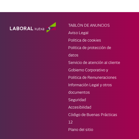
PRODUCTOS
OTRAS SECCIONES
Ahorro e inversión
Empresas
Tarjetas
Infantil
Préstamos
Jóvenes
TABLÓN DE ANUNCIOS
Seguros
Super LK
Aviso Legal
MÓVIL
WEBS DE LK
Política de cookies
Banca Online
Web corporativa
Política de protección de
Laboral Kutxa Pay
Prensa
datos
Apple Pay
Blog Zuretzat
Servicio de atención al cliente
Trabaja en LABORAL Kutxa
Gobierno Corporativo y
REDES
Politica de Remuneraciones
Información Legal y otros
documentos
Seguridad
Accesibilidad
Código de Buenas Prácticas
12
Plano del sitio