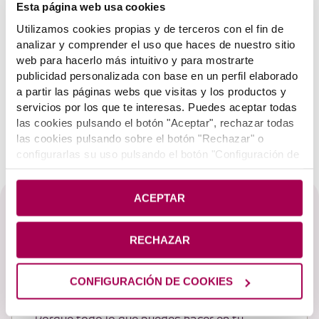
CASHBACK EN CUENTA VIP
Esta página web usa cookies
Utilizamos cookies propias y de terceros con el fin de
La compra debe iniciarse desde Club Cliente, y será la
analizar y comprender el uso que haces de nuestro sitio
plataforma quien enlace directamente con la tienda
web para hacerlo más intuitivo y para mostrarte
online que desees. Pagarás el total del precio del
publicidad personalizada con base en un perfil elaborado
a partir las páginas webs que visitas y los productos y
artículo y el descuento se acumula en tu cuenta vip de
servicios por los que te interesas. Puedes aceptar todas
Club Cliente. Cuando quieras puedes pasar el importe
las cookies pulsando el botón "Aceptar", rechazar todas
acumulado de todas tus compras a tu cuenta
las cookies pulsando sobre el botón "Rechazar" o
corriente.
configurarlas su uso pulsando el botón "Configuración de
cookies". Si deseas más información pulsa en
Política
de Cookies
.
ACEPTAR
Te puede interesar
RECHAZAR
Banca Online
CONFIGURACIÓN DE COOKIES