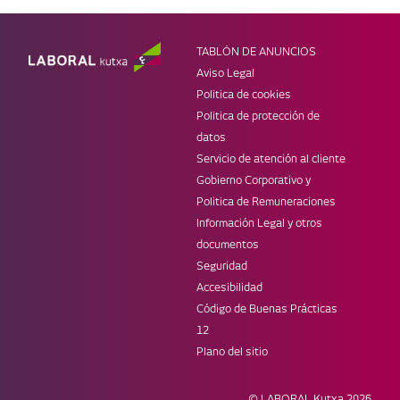
Ahorro e inversión
Empresas
Tarjetas
Infantil
Préstamos
Jóvenes
TABLÓN DE ANUNCIOS
Seguros
Super LK
Aviso Legal
MÓVIL
WEBS DE LK
Política de cookies
Banca Online
Web corporativa
Política de protección de
Laboral Kutxa Pay
Prensa
datos
Apple Pay
Blog Zuretzat
Servicio de atención al cliente
Trabaja en LABORAL Kutxa
Gobierno Corporativo y
REDES
Politica de Remuneraciones
Información Legal y otros
documentos
Seguridad
Accesibilidad
Código de Buenas Prácticas
12
Plano del sitio
© LABORAL Kutxa
2026