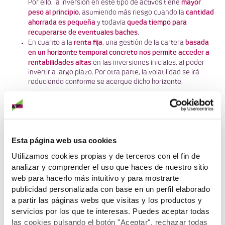
mayor
Por ello, la inversión en este tipo de activos tiene
peso al principio
cantidad
, asumiendo más riesgo cuando la
ahorrada es pequeña
queda tiempo para
y todavía
recuperarse de eventuales baches
.
renta fija
basada
En cuanto a la
, una gestión de la cartera
en un horizonte temporal concreto nos permite acceder a
rentabilidades altas
en las inversiones iniciales, al poder
invertir a largo plazo. Por otra parte, la volatilidad se irá
reduciendo conforme se acerque dicho horizonte.
Con este esquema de inversiones, a medida que crece el saldo del
el peso de los
plan y va quedando menos tiempo para tu jubilación,
activos con mayor riesgo irá disminuyendo
de forma progresiva
sustituyéndose por otros con menor riesgo.
Esta página web usa cookies
Con la gestión del riesgo en un horizonte de inversión de largo
tendremos más posibilidades de obtener rentabilidades
plazo,
Utilizamos cookies propias y de terceros con el fin de
que no obtendríamos con inversiones sin riesgo o a más corto
analizar y comprender el uso que haces de nuestro sitio
plazo
, lo cual se podrá traducir en un menor esfuerzo de ahorro, ya
web para hacerlo más intuitivo y para mostrarte
que la revalorización del capital acumulado irá sumándose a las
publicidad personalizada con base en un perfil elaborado
aportaciones. No obstante, también existe la posibilidad de que la
a partir las páginas webs que visitas y los productos y
pudiendo llegar a
evolución de las inversiones no sea la esperada,
producirse pérdidas
servicios por los que te interesas. Puedes aceptar todas
.
las cookies pulsando el botón "Aceptar", rechazar todas