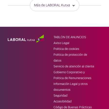
Más de LABORAL Kutxa
PRODUCTOS
OTRAS SECCIONES
Ahorro e inversión
Empresas
Tarjetas
Infantil
Préstamos
Jóvenes
TABLÓN DE ANUNCIOS
Seguros
Super LK
Aviso Legal
MÓVIL
WEBS DE LK
Política de cookies
Banca Online
Web corporativa
Política de protección de
Laboral Kutxa Pay
Prensa
datos
Apple Pay
Blog Zuretzat
Servicio de atención al cliente
Trabaja en LABORAL Kutxa
Gobierno Corporativo y
REDES
Politica de Remuneraciones
Información Legal y otros
documentos
Seguridad
Accesibilidad
Código de Buenas Prácticas