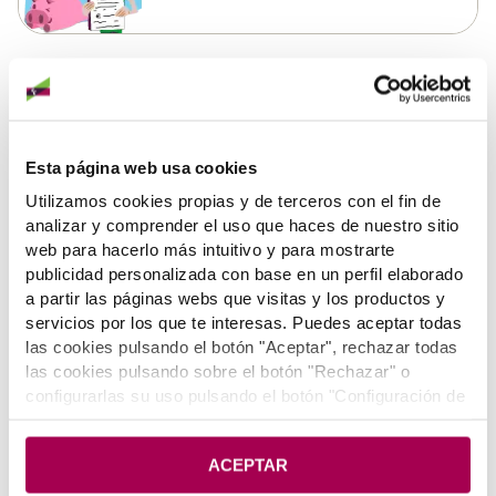
Tips para viajar
Esta página web usa cookies
IMPRESCINDIBLE PARA
Utilizamos cookies propias y de terceros con el fin de
VIAJAR
analizar y comprender el uso que haces de nuestro sitio
Saber más
web para hacerlo más intuitivo y para mostrarte
publicidad personalizada con base en un perfil elaborado
a partir las páginas webs que visitas y los productos y
servicios por los que te interesas. Puedes aceptar todas
Tips en tarjetas y formas de pago
las cookies pulsando el botón "Aceptar", rechazar todas
las cookies pulsando sobre el botón "Rechazar" o
configurarlas su uso pulsando el botón "Configuración de
cookies". Si deseas más información pulsa en
Política
¿DÉBITO O CRÉDITO?
de Cookies
.
Saber más
ACEPTAR