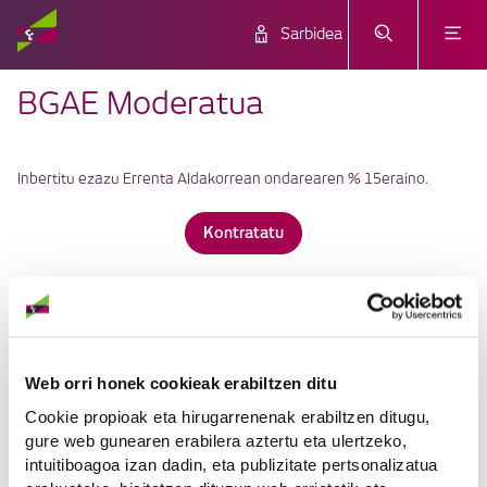
Sarbidea
BGAE Moderatua
Inbertitu ezazu Errenta Aldakorrean ondarearen % 15eraino.
Kontratatu
Zabaldu dena
Dokumentazio legala
Web orri honek cookieak erabiltzen ditu
Cookie propioak eta hirugarrenenak erabiltzen ditugu,
gure web gunearen erabilera aztertu eta ulertzeko,
intuitiboagoa izan dadin, eta publizitate pertsonalizatua