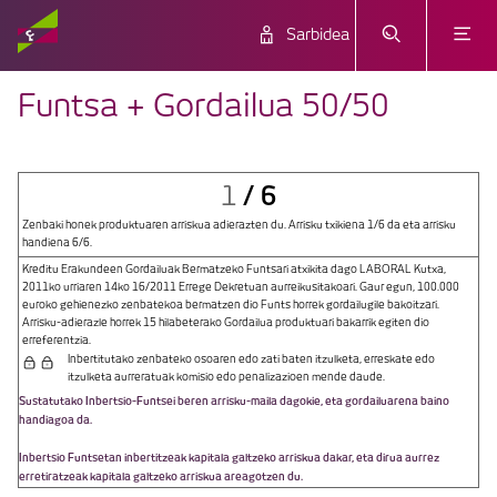
Sarbidea
Funtsa + Gordailua 50/50
/
6
1
Zenbaki honek produktuaren arriskua adierazten du. Arrisku txikiena 1/6 da eta arrisku
handiena 6/6.
Kreditu Erakundeen Gordailuak Bermatzeko Funtsari atxikita dago LABORAL Kutxa,
2011ko urriaren 14ko 16/2011 Errege Dekretuan aurreikusitakoari. Gaur egun, 100.000
euroko gehienezko zenbatekoa bermatzen dio Funts horrek gordailugile bakoitzari.
Arrisku-adierazle horrek 15 hilabeterako Gordailua produktuari bakarrik egiten dio
erreferentzia.
Inbertitutako zenbateko osoaren edo zati baten itzulketa, erreskate edo
itzulketa aurreratuak komisio edo penalizazioen mende daude.
Sustatutako Inbertsio-Funtsei beren arrisku-maila dagokie, eta gordailuarena baino
handiagoa da.
Inbertsio Funtsetan inbertitzeak kapitala galtzeko arriskua dakar, eta dirua aurrez
erretiratzeak kapitala galtzeko arriskua areagotzen du.