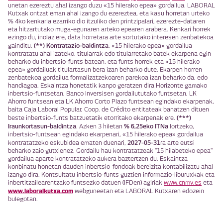
unetan ezereztu ahal izango duzu «15 hilerako epea» gordailua. LABORAL
Kutxak ontzat eman ahal izango du ezereztea, eta kasu horretan urteko
% 4ko kenkaria ezarriko dio itzuliko den printzipalari, ezerezte-dataren
eta hitzartutako muga-egunaren arteko epearen arabera. Kenkari horrek
ezingo du, inolaz ere, data horretara arte sortutako interesen zenbatekoa
(**) Kontratazio-baldintza
gainditu.
. «15 hilerako epea» gordailua
kontratatu ahal izateko, titularrak edo titularretako batek ekarpena egin
beharko du inbertsio-funts batean, eta funts horrek eta «15 hilerako
epea» gordailuak titulartasun bera izan beharko dute. Ekarpen horren
zenbatekoa gordailua formalizatzekoaren parekoa izan beharko da, edo
handiagoa. Eskaintza honetatik kanpo geratzen dira Horizonte gamako
inbertsio-funtsetan, Banco Inversisen gordailututako funtsetan, LK
Ahorro funtsean eta LK Ahorro Corto Plazo funtsean egindako ekarpenak,
baita Caja Laboral Popular, Coop. de Crédito entitateak banatzen dituen
(***)
beste inbertsio-funts batzuetatik etorritako ekarpenak ere.
Iraunkortasun-baldintza
% 6,25eko ITNa
. Azken 3 hiletan
lortzeko,
inbertsio-funtsean egindako ekarpenari, «15 hilerako epea» gordailua
2027-05-31
kontratatzeko eskubidea ematen duenari,
ra arte eutsi
beharko zaio gutxienez. Gordailu hau kontratatzeak "15 hilabeteko epea"
gordailua aparte kontratatzeko aukera baztertzen du. Eskaintza
konbinatu honetan dauden inbertsio-fondoak bereizita kontabilizatu ahal
izango dira. Kontsultatu inbertsio-funts guztien informazio-liburuxkak eta
inbertitzailearentzako funtsezko datuen (IFDen) agiriak
www.cnmv.es
eta
www.laboralkutxa.com
webguneetan eta LABORAL Kutxaren edozein
bulegotan.