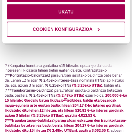
Gordailua behar baino lehen ezezta dezaket?
UKATU
Gordailuaren titularrak funtsaren titular bera
izan behar du?
COOKIEN KONFIGURAZIOA
Zer funts geratu dira eskaintza honetatik
kanpo?
(*) Kanpaina honetako gordailua «15 hilerako epea» gordailua da.
Interesen likidazioa hilean behin egiten da eta, kontratatzeko,
(**Kontratazio-baldintzak)
paragrafoan jasotako baldintza bete behar
% 2,45eko interes-tasa nominala (ITNa)
da. Lehen 12 hiletan
aplikatuko
% 6,25eko ITNa
(% 3,25eko UTBa)
da, eta, azken 3 hiletan,
, baldin eta
***Iraunkortasun-baldintza)
(
paragrafoan jasotako baldintza betetzen
% 2,45eko ITNa
(% 2,48ko UTBa)
100.000 €-ko
bada; bestela,
ezarriko da.
15 hilerako Gordailu baten likidazioadibidea, baldin eta bezeroak
muga-egunera arte eusten badio: hilean 204,17 €-ko interes gordinak
likidatuko ditu lehen 12 hiletan, eta hilean 520,83 €-ko interes gordinak
azken 3 hiletan (% 3,25eko UTBan), guztira 4.012,53 €.
(***Iraunkortasun-baldintza) paragrafoan eskatzen den iraunkortasun-
baldintza betetzen ez badu, berriz, hilean 204,17 €-ko interes gordinak
likidatuko ditu 15 hiletan (% 2,48ko UTBan), guztira 3.062,55 €.
Edozein