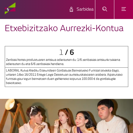
Sarbidea
Etxebizitzako Aurrezki-Kontua
/
6
1
Zenbaki horrek produktuaren arriskua adierazten du: 1/6 zenbakiak arriskurik txikiena
adierazten du eta 6/6 zenbakiak handiena.
LABORAL Kutxa Kreditu Erakundeen Gordailuak Bermatzeko Funtsari atxikita dago,
urriaren 14ko 16/2011 Errege Lege Dekretuan aurreikusitakoaren arabera. Aipatutako
funtsak gaur egun bermatzen duen gehieneko kopurua 100.000 € da gordailugile
bakoitzeko.