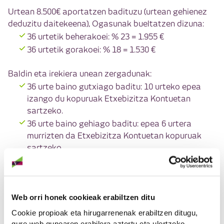
Urtean 8.500€ aportatzen badituzu (urtean gehienez
deduzitu daitekeena), Ogasunak bueltatzen dizuna:
36 urtetik beherakoei: % 23 = 1.955 €
36 urtetik gorakoei: % 18 = 1.530 €
Baldin eta irekiera unean zergadunak:
36 urte baino gutxiago baditu: 10 urteko epea
izango du kopuruak Etxebizitza Kontuetan
sartzeko.
36 urte baino gehiago baditu: epea 6 urtera
murrizten da Etxebizitza Kontuetan kopuruak
sartzeko.
Web orri honek cookieak erabiltzen ditu
Cookie propioak eta hirugarrenenak erabiltzen ditugu,
gure web gunearen erabilera aztertu eta ulertzeko,