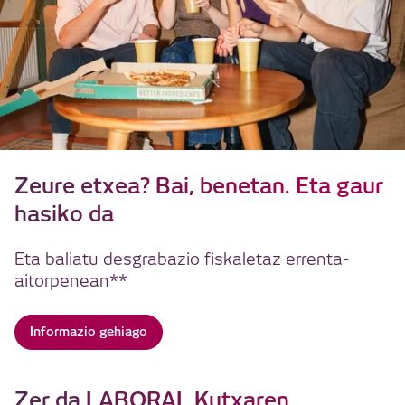
Zeure etxea? Bai, benetan. Eta gaur
hasiko da
Eta baliatu desgrabazio fiskaletaz errenta-
aitorpenean**
Informazio gehiago
Zer da LABORAL Kutxaren