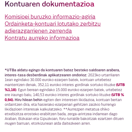
Kontuaren dokumentazioa
Komisioei buruzko informazio-agiria
Ordainketa-kontuari lotutako zerbitzu
adierazgarrienen zerrenda
Kontratu aurreko informazioa
*UTBa aldatu egingo da kontuaren batez besteko saldoaren arabera,
interes-tasa desberdinak aplikatzearen ondorioz:
2023ko urtarrilaren
1ean egindako 30.000 euroko ezarpen batek, kontuan urtebetez
(UTB
mantentzen denak, 352,11 euroko interes gordinak sortuko lituzke
%1,18)
. Egun berean egindako 15.000 euroko ezarpen batek, urtebetez
(UTB %
ere iraungo balu, 140,53 euroko interes gordinak sortuko lituzke
0,94).
Hiru hilean behin
egiten den interesen likidazioa, kontuan bertan
ordaintzen dira, eta hasierako ezarpenari gehitzen zaizkio hurrengo
likidazioen interesak kalkulatzeko. **Aurrezpen metatua ohiko
etxebizitza erosteko erabiltzen bada, zerga-arintzea indarrean dago
Araban, Bizkaian eta Gipuzkoan, foru-lurralde bakoitzak ezartzen dituen
mugen barruan, etorkizunean alda daitezkeen arren.