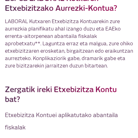
Etxebizitzako Aurrezki-Kontua?
LABORAL Kutxaren Etxebizitza Kontuarekin zure
aurrezkia planifikatu ahal izango duzu eta EAEko
errenta-aitorpenean abantaila fiskalak
aprobetxatu**. Laguntza erraz eta malgua, zure ohiko
etxebizitzaren erosketan, birgaitzean edo eraikuntzan
aurrezteko. Konplikaziorik gabe, dramarik gabe eta
zure bizitzarekin jarraitzen duzun bitartean.
Zergatik ireki Etxebizitza Kontu
bat?
Etxebizitza Kontuei aplikatutako abantaila
fiskalak