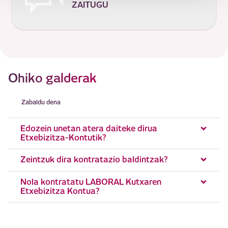
ZAITUGU
Ohiko galderak
Zabaldu dena
Edozein unetan atera daiteke dirua
Etxebizitza-Kontutik?
Zeintzuk dira kontratazio baldintzak?
Nola kontratatu LABORAL Kutxaren
Etxebizitza Kontua?