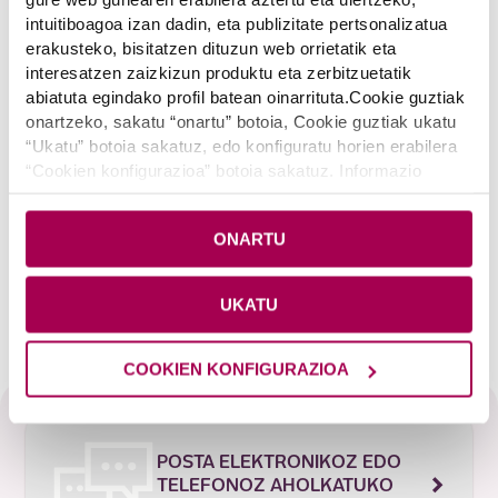
intuitiboagoa izan dadin, eta publizitate pertsonalizatua
erakusteko, bisitatzen dituzun web orrietatik eta
interesatzen zaizkizun produktu eta zerbitzuetatik
abiatuta egindako profil batean oinarrituta.Cookie guztiak
onartzeko, sakatu “onartu” botoia, Cookie guztiak ukatu
Adibide argigarriak*:
“Ukatu” botoia sakatuz, edo konfiguratu horien erabilera
900€-ko batez besteko saldoa:
“Cookien konfigurazioa” botoia sakatuz. Informazio
%0,00 UTBa*
gehiago nahi baduzu, sakatu
Cookie-en politika
.
15.000 €-ko batez besteko saldoa:
%0,94 UTBa*
ONARTU
30.000 €-ko batez besteko saldoa:
%1,18 UTBa*
UKATU
COOKIEN KONFIGURAZIOA
POSTA ELEKTRONIKOZ EDO
TELEFONOZ AHOLKATUKO