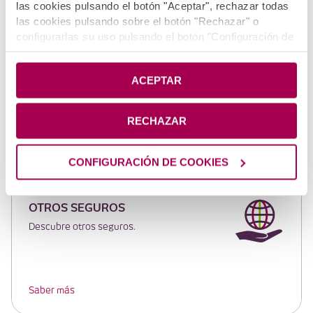
las cookies pulsando el botón "Aceptar", rechazar todas
las cookies pulsando sobre el botón "Rechazar" o
configurarlas su uso pulsando el botón "Configuración de
cookies". Si deseas más información pulsa en
Política
SEGUROS AGROPECUARIOS
de Cookies
.
ACEPTAR
Cubre los daños de tu explotación o de tu
ganadería.
RECHAZAR
Saber más
CONFIGURACIÓN DE COOKIES
OTROS SEGUROS
Descubre otros seguros.
Saber más