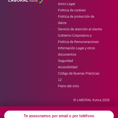
TPV
Aviso Legal
Seguros
Política de cookies
MÓVIL
WEBS DE LK
Política de protección de
Banca móvil
Web corporativa
datos
Laboral Kutxa Pay
Prensa
Servicio de atención al cliente
Apple Pay
Blog Zuretzat
Gobierno Corporativo y
Trabaja con nosotros
Politica de Remuneraciones
REDES
Información Legal y otros
documentos
Seguridad
Accesibilidad
Código de Buenas Prácticas
12
Plano del sitio
© LABORAL Kutxa
2026
Te asesoramos por email o por teléfono