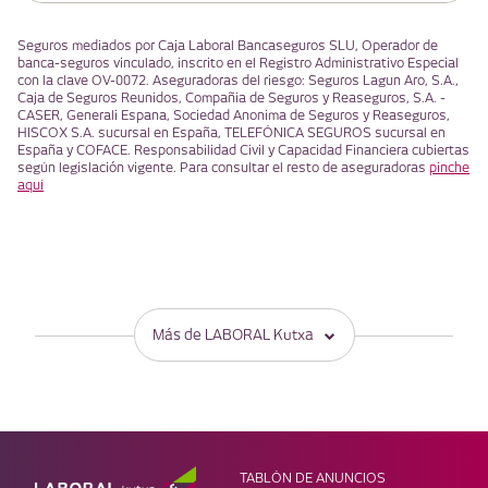
Seguros mediados por Caja Laboral Bancaseguros SLU, Operador de
banca-seguros vinculado, inscrito en el Registro Administrativo Especial
con la clave OV-0072. Aseguradoras del riesgo: Seguros Lagun Aro, S.A.,
Caja de Seguros Reunidos, Compañia de Seguros y Reaseguros, S.A. -
CASER, Generali Espana, Sociedad Anonima de Seguros y Reaseguros,
HISCOX S.A. sucursal en España, TELEFÓNICA SEGUROS sucursal en
España y COFACE. Responsabilidad Civil y Capacidad Financiera cubiertas
según legislación vigente. Para consultar el resto de aseguradoras
pinche
aquí
Más de LABORAL Kutxa
PRODUCTOS
OTRAS SECCIONES
Obtener liquidez
Gaztenpresa
Financiar inversiones
Laboral Next
Tarjetas
Mondragon Hospitality
TABLÓN DE ANUNCIOS