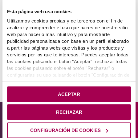
la clave OV-0072. Aseguradoras del riesgo: Seguros Lagun Aro, S.A., Caja de Seguros
Reunidos, Compañia de Seguros y Reaseguros, S.A. - CASER, Generali España,
Esta página web usa cookies
Sociedad Anónima de Seguros y Reaseguros. Responsabilidad Civil y Capacidad
Utilizamos cookies propias y de terceros con el fin de
Financiera cubiertas según legislación vigente. Para consultar el resto de aseguradoras
analizar y comprender el uso que haces de nuestro sitio
pinche aquí
web para hacerlo más intuitivo y para mostrarte
publicidad personalizada con base en un perfil elaborado
a partir las páginas webs que visitas y los productos y
servicios por los que te interesas. Puedes aceptar todas
las cookies pulsando el botón "Aceptar", rechazar todas
las cookies pulsando sobre el botón "Rechazar" o
configurarlas su uso pulsando el botón "Configuración de
Más de LABORAL Kutxa
cookies". Si deseas más información pulsa en
Política
de Cookies
.
ACEPTAR
PRODUCTOS
OTRAS SECCIONES
Obtener liquidez
Gaztenpresa
Financiar inversiones
Laboral Next
RECHAZAR
Tarjetas
Mondragon Hospitality
TABLÓN DE ANUNCIOS
TPV
Aviso Legal
Seguros
CONFIGURACIÓN DE COOKIES
Política de cookies
MÓVIL
WEBS DE LK
Política de protección de