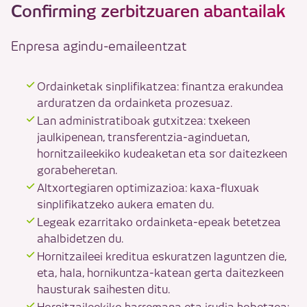
Confirming zerbitzuaren abantailak
Enpresa agindu-emaileentzat
Ordainketak sinplifikatzea: finantza erakundea
arduratzen da ordainketa prozesuaz.
Lan administratiboak gutxitzea: txekeen
jaulkipenean, transferentzia-aginduetan,
hornitzaileekiko kudeaketan eta sor daitezkeen
gorabeheretan.
Altxortegiaren optimizazioa: kaxa-fluxuak
sinplifikatzeko aukera ematen du.
Legeak ezarritako ordainketa-epeak betetzea
ahalbidetzen du.
Hornitzaileei kreditua eskuratzen laguntzen die,
eta, hala, hornikuntza-katean gerta daitezkeen
hausturak saihesten ditu.