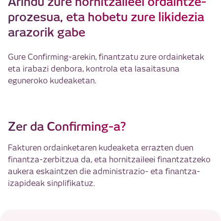
Arindu zure hornitzaileei ordaintze-
prozesua, eta hobetu zure likidezia
arazorik gabe
Gure Confirming-arekin, finantzatu zure ordainketak
eta irabazi denbora, kontrola eta lasaitasuna
eguneroko kudeaketan.
Zer da Confirming-a?
Fakturen ordainketaren kudeaketa errazten duen
finantza-zerbitzua da, eta hornitzaileei finantzatzeko
aukera eskaintzen die administrazio- eta finantza-
izapideak sinplifikatuz.