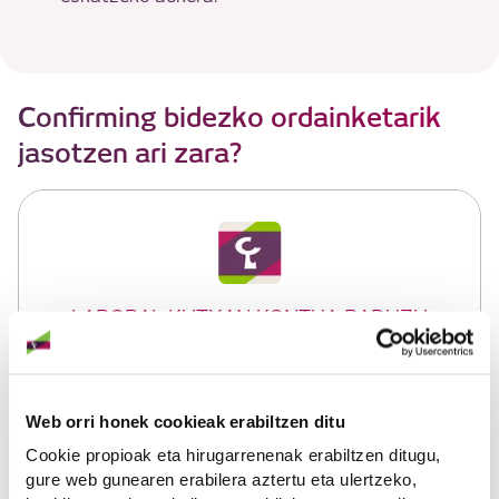
Confirming bidezko ordainketarik
jasotzen ari zara?
LABORAL KUTXAN KONTUA BADUZU
Sar zaitez LABORAL Kutxaren Online Bankan eta
bertatik kudeatu ahal izango dituzu zure
Confirming-eragiketa guztiak.
Web orri honek cookieak erabiltzen ditu
Cookie propioak eta hirugarrenenak erabiltzen ditugu,
gure web gunearen erabilera aztertu eta ulertzeko,