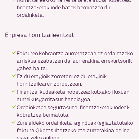
Hornitzaileekiko harremana eta irudia hobetzea:
finantza-erakunde batek bermatzen du
ordainketa.
Enpresa hornitzaileentzat
Fakturen kobrantza aurreratzean ez ordaintzeko
arriskua ezabatzen da, aurrerakina errekurtsorik
gabea baita.
Ez du eraginik zorretan: ez du eraginik
hornitzailearen zorpetzean.
Finantza-kudeaketa hobetzea: kutxako fluxuan
aurreikusgarritasun handiagoa.
Ordainketen segurtasuna: finantza-erakundeak
kobratzea bermatuta.
Zure aldeko ordainketa-aginduak (egiaztatutako
fakturak) kontsultatzeko eta aurrerakina online
eskatzeko aukera.