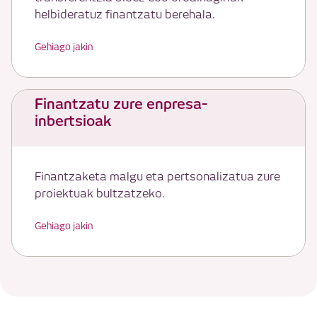
helbideratuz finantzatu berehala.
Gehiago jakin
Finantzatu zure enpresa-
inbertsioak
Finantzaketa malgu eta pertsonalizatua zure
proiektuak bultzatzeko.
Gehiago jakin