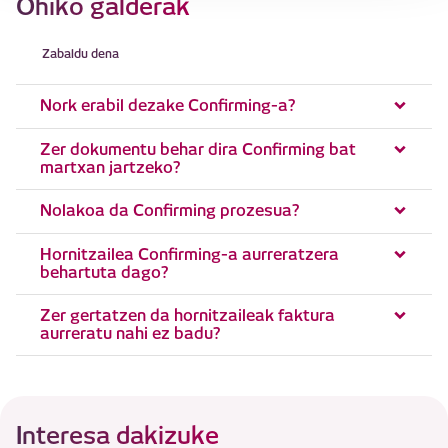
Ohiko galderak
Zabaldu dena
Nork erabil dezake Confirming-a?
Zer dokumentu behar dira Confirming bat
martxan jartzeko?
Nolakoa da Confirming prozesua?
Hornitzailea Confirming-a aurreratzera
behartuta dago?
Zer gertatzen da hornitzaileak faktura
aurreratu nahi ez badu?
Interesa dakizuke