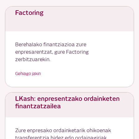
Factoring
Berehalako finantziazioa zure
enpresarentzat, gure Factoring
zerbitzuarekin.
Gehiago jakin
LKash: enpresentzako ordainketen
finantzatzailea
Zure enpresako ordainketarik ohikoenak
transferentzia bidez edo ordainagiriak