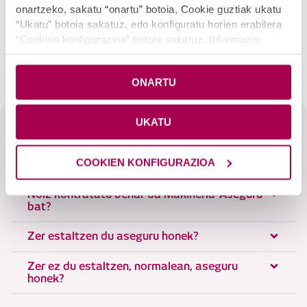
POSTA ELEKTRONIKOZ EDO
onartzeko, sakatu “onartu” botoia, Cookie guztiak ukatu
TELEFONOZ AHOLKATUKO
“Ukatu” botoia sakatuz, edo konfiguratu horien erabilera
ZAITUGU
“Cookien konfigurazioa” botoia sakatuz. Informazio
gehiago nahi baduzu, sakatu
Cookie-en politika
.
ONARTU
UKATU
Ohiko galderak
Zabaldu dena
COOKIEN KONFIGURAZIOA
Noiz kontratatu behar da Makineria-Aseguru
bat?
Zer estaltzen du aseguru honek?
Zer ez du estaltzen, normalean, aseguru
honek?