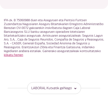
IFK-zk. B 75060988 duen eta Aseguruen eta Pentsio Funtsen
Zuzendaritza Nagusiaren Aseguru Bitartekarien Erregistro Administratibo
Berezian OV-0072 gakoarekin inskribatuta dagoen Caja Laboral
Bancaseguros SLU banku-aseguruen operadore lotetsiaren
bitartekaritzako aseguruak. Arriskuaren aseguratzaileak: Seguros Lagun
Aro, S.A, , Caja de Seguros Reunidos, Compañia de Seguros y Reaseguros,
S.A. - CASER, Generali España, Sociedad Anonima de Seguros y
Reaseguros. Erantzukizun Zibila eta Finantza Gaitasuna, indarreko
legediaren arabera estaliak. Gainerako aseguratzaileak kontsultatzeko
klikatu hemen
LABORAL Kutxatik gehiago
PRODUKTUAK
BESTE ATAL BATZUK