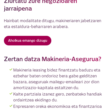
Ziurtatu zure negozioaren
jarraipena
Hainbat modalitate ditugu, makineriaren jabetzaren
eta estaldura-beharraren arabera.
Aholkua emango dizugu
Zertan datza Makineria-Asegurua?
Makineria leasing bidez finantzatu baduzu eta
ezbehar baten ondorioz bera gabe gelditzen
bazara, aseguruak mailegu-emaileari zor dion
amortizazio-kapitala estaltzen du.
Kalte partziala izanez gero, zenbateko handiak
ordaintzea ekidingo du.
Enpresaren oreka ekonomikoa eta finantzarioa