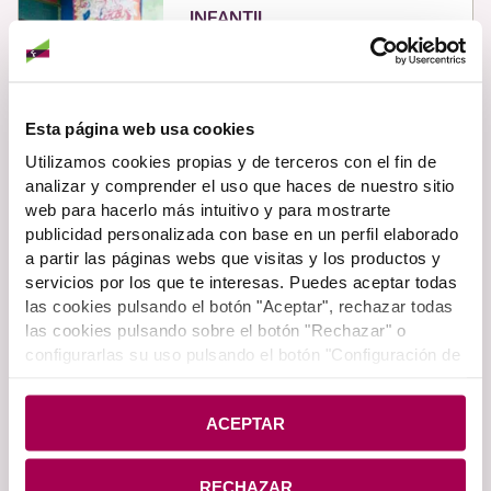
INFANTIL
Productos y servicios para menores
de 16 años. Descubre el nuevo
catálogo SUPER BAT.
Esta página web usa cookies
Saber más
Utilizamos cookies propias y de terceros con el fin de
analizar y comprender el uso que haces de nuestro sitio
web para hacerlo más intuitivo y para mostrarte
publicidad personalizada con base en un perfil elaborado
JÓVENES
a partir las páginas webs que visitas y los productos y
servicios por los que te interesas. Puedes aceptar todas
Si tienes entre 14 y 29 años eres GO!
Descubre los productos y servicios
las cookies pulsando el botón "Aceptar", rechazar todas
que tenemos para ti.
las cookies pulsando sobre el botón "Rechazar" o
configurarlas su uso pulsando el botón "Configuración de
cookies". Si deseas más información pulsa en
Política
Saber más
de Cookies
.
ACEPTAR
SUPER LK
RECHAZAR