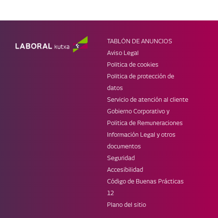
PRODUCTOS
OTRAS SECCIONES
Ahorro e inversión
Empresas
Tarjetas
Infantil
Préstamos
Jóvenes
TABLÓN DE ANUNCIOS
Seguros
Super LK
Aviso Legal
MÓVIL
WEBS DE LK
Política de cookies
Banca Online
Web corporativa
Política de protección de
Laboral Kutxa Pay
Prensa
datos
Apple Pay
Blog Zuretzat
Servicio de atención al cliente
Trabaja en LABORAL Kutxa
Gobierno Corporativo y
REDES
Politica de Remuneraciones
Información Legal y otros
documentos
Seguridad
Accesibilidad
Código de Buenas Prácticas
12
Plano del sitio